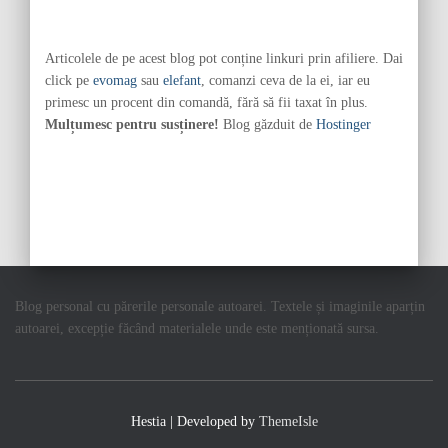
Articolele de pe acest blog pot conține linkuri prin afiliere. Dai
click pe
evomag
sau
elefant
, comanzi ceva de la ei, iar eu
primesc un procent din comandă, fără să fii taxat în plus.
Mulțumesc pentru susținere!
Blog găzduit de
Hostinger
Blog personal cu părerile personale autoarei. Textele și imaginile aparțin
autoarei, excepție făcând materialele unde este menționată sursa.
Hestia | Developed by
ThemeIsle