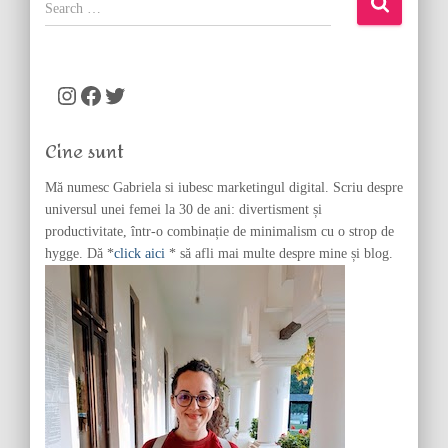
S
e
a
r
c
Instagram
Facebook
Twitter
h
f
Cine sunt
o
r
Mă numesc Gabriela si iubesc marketingul digital. Scriu despre
:
universul unei femei la 30 de ani: divertisment și
productivitate, într-o combinație de minimalism cu o strop de
hygge. Dă *
click aici
* să afli mai multe despre mine și blog.