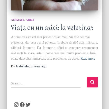
ANIMALE
ARICI
Viața cu un arici: la veterinar
Ariciul nu este cel mai pretențios animal. Nu este cel mai
prietenos, dar asta e altă poveste. Trebuie să aibă apă, mâncare,
căldură, întuneric. Da, întuneric, adică nu este prea recomandat
să-l scoți la soare, asta îi poate crea mai multe probleme. Însă,
poate dezvolta numeroase alte probleme, de aceea
Read more
By
Gabriela
,
5 years
ago
S
e
a
r
c
Instagram
Facebook
Twitter
h