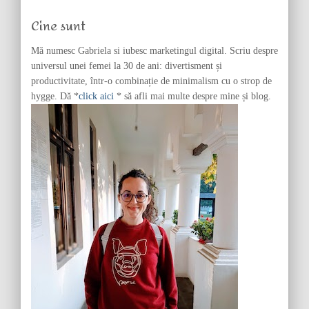
f
Cine sunt
o
r
Mă numesc Gabriela si iubesc marketingul digital. Scriu despre
:
universul unei femei la 30 de ani: divertisment și
productivitate, într-o combinație de minimalism cu o strop de
hygge. Dă *
click aici
* să afli mai multe despre mine și blog.