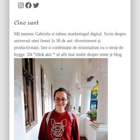
c
Instagram
Facebook
Twitter
h
f
Cine sunt
o
r
Mă numesc Gabriela si iubesc marketingul digital. Scriu despre
:
universul unei femei la 30 de ani: divertisment și
productivitate, într-o combinație de minimalism cu o strop de
hygge. Dă *
click aici
* să afli mai multe despre mine și blog.