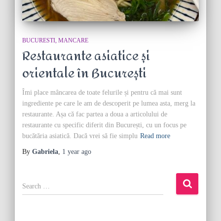
BUCURESTI
MANCARE
Restaurante asiatice și
orientale în București
Îmi place mâncarea de toate felurile și pentru că mai sunt
ingrediente pe care le am de descoperit pe lumea asta, merg la
restaurante. Așa că fac partea a doua a articolului de
restaurante cu specific diferit din București, cu un focus pe
bucătăria asiatică. Dacă vrei să fie simplu
Read more
By
Gabriela
,
1 year
ago
S
e
a
r