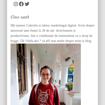
c
Instagram
Facebook
Twitter
h
f
Cine sunt
o
r
Mă numesc Gabriela si iubesc marketingul digital. Scriu despre
:
universul unei femei la 30 de ani: divertisment și
productivitate, într-o combinație de minimalism cu o strop de
hygge. Dă *
click aici
* să afli mai multe despre mine și blog.