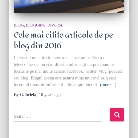
BLOG
BLOGGING
DIVERSE
Cele mai citite articole de pe
blog din 2016
Internetul ne-a oferit puterea de a transmite, fix ca o
televiziune sau un ziar, diferite informații despre anumite
lucrurile pe mai multe canale: facebook, twitter, vlog, podcast
sau blog. Blogul acesta este pentru mine un canal prin care
încerc să transmit informații utile despre lucruri
(more…)
By
Gabriela
,
10 years
ago
S
e
a
r