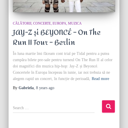
CĂLĂTORII
CONCERTE
EUROPA
MUZICA
JAY-Z și BEYONCÉ – On The
Run II Tour – Berlin
În luna martie îmi făceam cont trial pe Tidal pentru a putea
cumpăra bilete pre-sale pentru turneul On The Run II al celor
doi magnifici din muzica hip-hop: Jay-Z și Beyoncé.
Concertele în Europa începeau în iunie, iar noi trebuia să ne
alegem rapid un concert, în funcție de perioadă,
Read more
By
Gabriela
,
8 years
ago
S
e
a
r