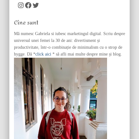
c
Instagram
Facebook
Twitter
h
f
Cine sunt
o
r
Mă numesc Gabriela si iubesc marketingul digital. Scriu despre
:
universul unei femei la 30 de ani: divertisment și
productivitate, într-o combinație de minimalism cu o strop de
hygge. Dă *
click aici
* să afli mai multe despre mine și blog.