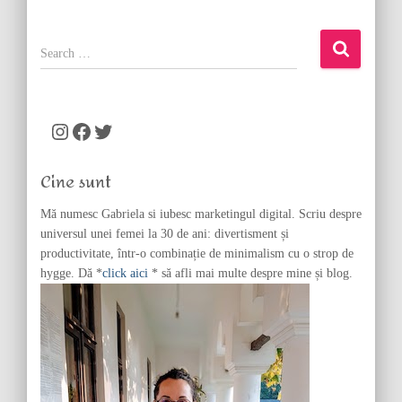
S
e
a
r
c
Instagram
Facebook
Twitter
h
f
Cine sunt
o
r
Mă numesc Gabriela si iubesc marketingul digital. Scriu despre
:
universul unei femei la 30 de ani: divertisment și
productivitate, într-o combinație de minimalism cu o strop de
hygge. Dă *
click aici
* să afli mai multe despre mine și blog.