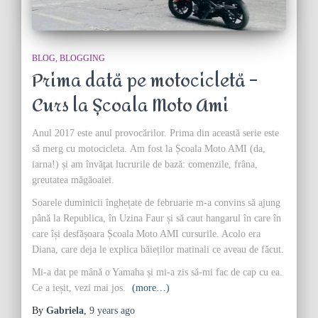
BLOG
BLOGGING
Prima dată pe motocicletă –
Curs la Școala Moto Ami
Anul 2017 este anul provocărilor. Prima din această serie este
să merg cu motocicleta. Am fost la Școala Moto AMI (da,
iarna!) și am învățat lucrurile de bază: comenzile, frâna,
greutatea măgăoaiei.
Soarele duminicii înghețate de februarie m-a convins să ajung
până la Republica, în Uzina Faur și să caut hangarul în care în
care își desfășoara Școala Moto AMI cursurile. Acolo era
Diana, care deja le explica băieților matinali ce aveau de făcut.
Mi-a dat pe mână o Yamaha și mi-a zis să-mi fac de cap cu ea.
Ce a ieșit, vezi mai jos.
(more…)
By
Gabriela
,
9 years
ago