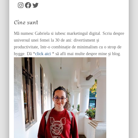
c
Instagram
Facebook
Twitter
h
f
Cine sunt
o
r
Mă numesc Gabriela si iubesc marketingul digital. Scriu despre
:
universul unei femei la 30 de ani: divertisment și
productivitate, într-o combinație de minimalism cu o strop de
hygge. Dă *
click aici
* să afli mai multe despre mine și blog.