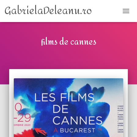
GabrielaDeleanu.ro
TOGG
films de cannes