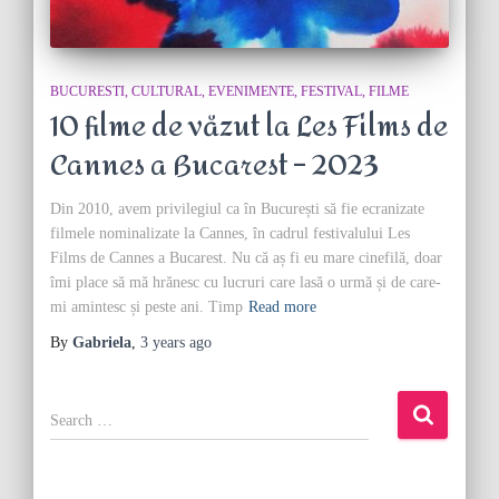
BUCURESTI
CULTURAL
EVENIMENTE
FESTIVAL
FILME
10 filme de văzut la Les Films de
Cannes a Bucarest – 2023
Din 2010, avem privilegiul ca în București să fie ecranizate
filmele nominalizate la Cannes, în cadrul festivalului Les
Films de Cannes a Bucarest. Nu că aș fi eu mare cinefilă, doar
îmi place să mă hrănesc cu lucruri care lasă o urmă și de care-
mi amintesc și peste ani. Timp
Read more
By
Gabriela
,
3 years
ago
S
e
a
r