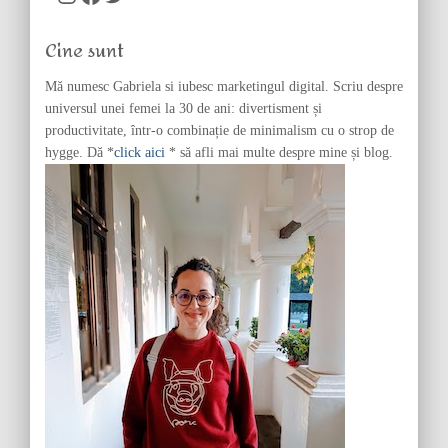
h
f
Cine sunt
o
r
Mă numesc Gabriela si iubesc marketingul digital. Scriu despre
:
universul unei femei la 30 de ani: divertisment și
productivitate, într-o combinație de minimalism cu o strop de
hygge. Dă *
click aici
* să afli mai multe despre mine și blog.