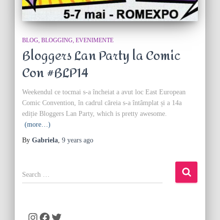
BLOG
BLOGGING
EVENIMENTE
Bloggers Lan Party la Comic
Con #BLP14
Weekendul ce tocmai s-a încheiat a avut loc East European
Comic Convention, în cadrul căreia s-a întâmplat și a 14a
ediție Bloggers Lan Party, which is pretty awesome.
(more…)
By
Gabriela
,
9 years
ago
S
e
a
r
c
Instagram
Facebook
Twitter