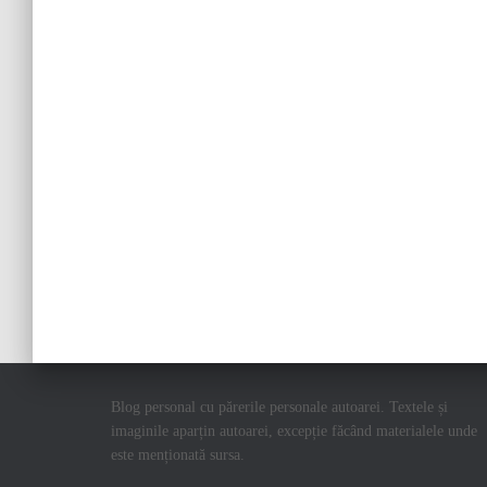
Blog personal cu părerile personale autoarei. Textele și
imaginile aparțin autoarei, excepție făcând materialele unde
este menționată sursa.