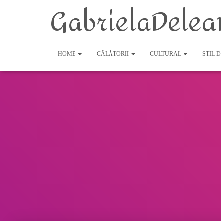
GabrielaDelea
HOME
CĂLĂTORII
CULTURAL
STIL 