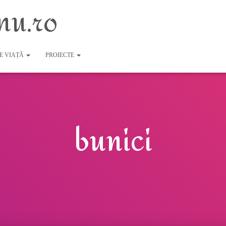
nu.ro
DE VIAȚĂ
PROIECTE
bunici