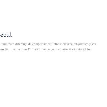
lecat
e uimitoare diferența de comportament între societatea est-asiatică și cea
am făcut, eu te omor!”, însă îi fac pe copii conștienți că datorită lor