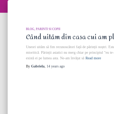
BLOG
PARINTI SI COPII
Când uităm din casa cui am p
Uneori uităm să fim recunoscători față de părinții noștri. Est
mioritică. Părinții asiatici nu merg chiar pe principiul “eu te-
există ei pe lumea asta. Ne-am învățat să
Read more
By
Gabriela
,
14 years
ago