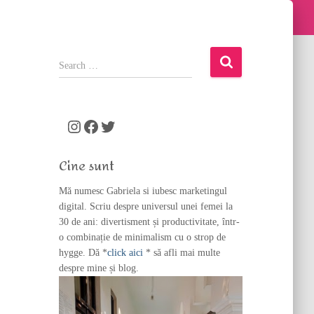
S
e
a
r
c
Instagram
Facebook
Twitter
h
f
Cine sunt
o
r
Mă numesc Gabriela si iubesc marketingul
:
digital. Scriu despre universul unei femei la
30 de ani: divertisment și productivitate, într-
o combinație de minimalism cu o strop de
hygge. Dă *
click aici
* să afli mai multe
despre mine și blog.