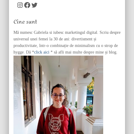
c
Instagram
Facebook
Twitter
h
f
Cine sunt
o
r
Mă numesc Gabriela si iubesc marketingul digital. Scriu despre
:
universul unei femei la 30 de ani: divertisment și
productivitate, într-o combinație de minimalism cu o strop de
hygge. Dă *
click aici
* să afli mai multe despre mine și blog.