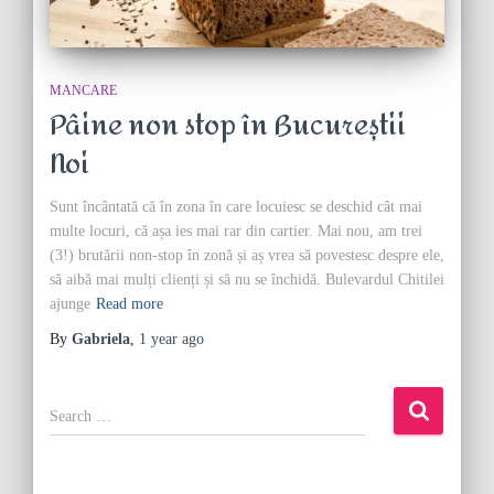
MANCARE
Pâine non stop în Bucureștii
Noi
Sunt încântată că în zona în care locuiesc se deschid cât mai
multe locuri, că așa ies mai rar din cartier. Mai nou, am trei
(3!) brutării non-stop în zonă și aș vrea să povestesc despre ele,
să aibă mai mulți clienți și să nu se închidă. Bulevardul Chitilei
ajunge
Read more
By
Gabriela
,
1 year
ago
S
e
a
r